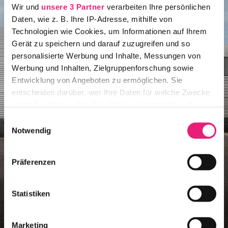
Wir und
unsere 3 Partner
verarbeiten Ihre persönlichen
Daten, wie z. B. Ihre IP-Adresse, mithilfe von
Technologien wie Cookies, um Informationen auf Ihrem
Gerät zu speichern und darauf zuzugreifen und so
personalisierte Werbung und Inhalte, Messungen von
Werbung und Inhalten, Zielgruppenforschung sowie
Entwicklung von Angeboten zu ermöglichen. Sie
entscheiden darüber, wer Ihre Daten für welche Zwecke
nutzt. Sie können Ihre Einwilligung jederzeit über die
Cookie-Erklärung oder durch Klicken auf das Privacy
Einwilligungsauswahl
Trigger Symbol ändern oder widerrufen
Notwendig
Erfahren Sie mehr darüber, wie Ihre persönlichen Daten
Präferenzen
verarbeitet werden, und legen Sie Ihre Präferenzen im
Abschnitt Einzelheiten
fest.
Statistiken
Wir verwenden Cookies, um Inhalte und Anzeigen zu
personalisieren, Funktionen für soziale Medien anbieten
Marketing
zu können und die Zugriffe auf unsere Website zu